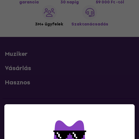
garancia
30 napig
59 000 Ft -tól
3M+ ügyfelek
Szaktanácsadás
Muziker
Vásárlás
Hasznos
Kapcsolatok
Lépj kapcsolatba velünk