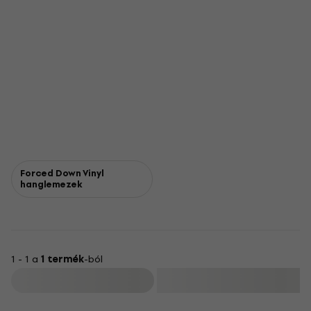
Forced Down Vinyl
hanglemezek
1 - 1 a
1 termék
-ból
Szűrő