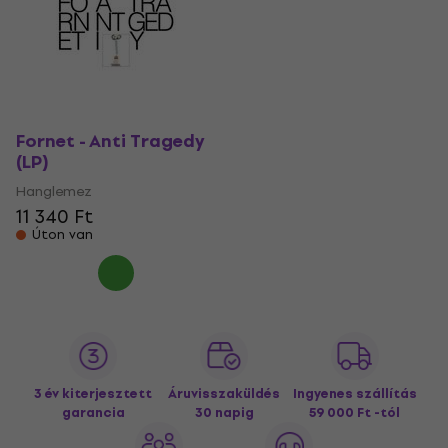
Fornet - Anti Tragedy
(LP)
Hanglemez
11 340 Ft
Úton van
3 év kiterjesztett
Áruvisszaküldés
Ingyenes szállítás
garancia
30 napig
59 000 Ft -tól