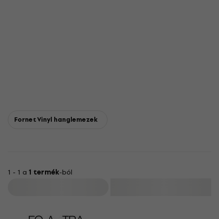
Fornet Vinyl hanglemezek
1 - 1 a
1 termék
-ból
Szűrő