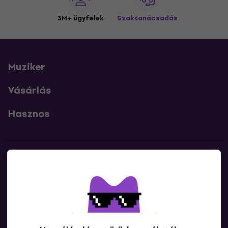
3M+ ügyfelek
Szaktanácsadás
Muziker
Vásárlás
Hasznos
Kapcsolatok
Lépj kapcsolatba velünk