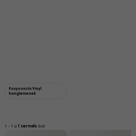
Foxycontin Vinyl
hanglemezek
1 - 1 a
1 termék
-ból
Szűrő