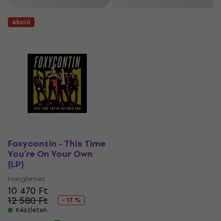
Akció
Foxycontin - This Time
You’re On Your Own
(LP)
Hanglemez
10 470 Ft
12 580 Ft
- 17 %
Készleten