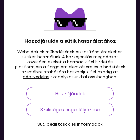
Lépj kapcsolatba velünk
Hozzájárulás a sütik használatához
Weboldalunk működésének biztosítása érdekében
sütiket használunk. A hozzájárulás megadását
követően ezeket a harmadik fél hirdetési
platformjain a forgalom elemzésére és a hirdetések
személyre szabására használjuk fel, mindig az
HU
adatvédelmi
szabályzatunkkal összhangban.
Hozzájárulok
Szükséges engedélyezése
Süti beállítások és információk
© 2004-2026 MUZIKER a.s.