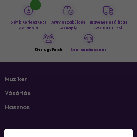
3 év kiterjesztett
Áruvisszaküldés
Ingyenes szállítás
garancia
30 napig
59 000 Ft -tól
3M+ ügyfelek
Szaktanácsadás
Muziker
Vásárlás
Hasznos
Kapcsolatok