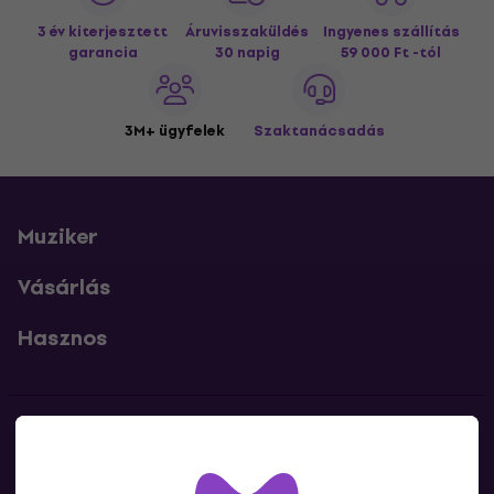
3 év kiterjesztett
Áruvisszaküldés
Ingyenes szállítás
garancia
30 napig
59 000 Ft -tól
3M+ ügyfelek
Szaktanácsadás
Muziker
Vásárlás
Hasznos
Kapcsolatok
Lépj kapcsolatba velünk