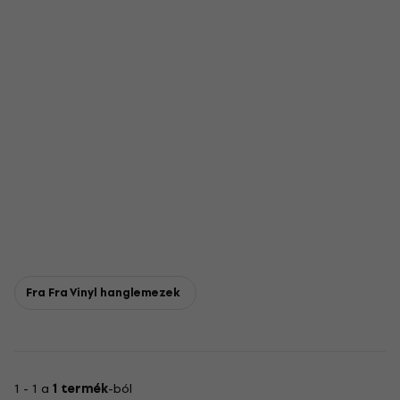
Fra Fra Vinyl hanglemezek
1 - 1 a
1 termék
-ból