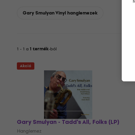
Gary Smulyan Vinyl hanglemezek
1 - 1 a
1 termék
-ból
Akció
Gary Smulyan - Tadd's All, Folks (LP)
Hanglemez