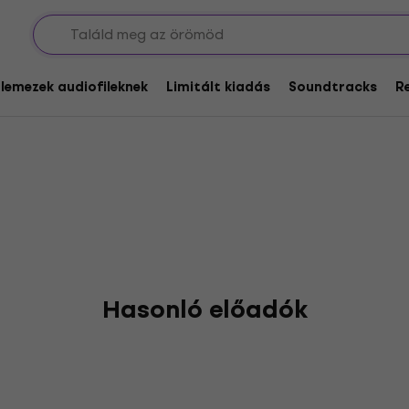
lyan
glemezek audiofileknek
Limitált kiadás
Soundtracks
R
Hasonló előadók