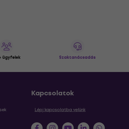
 ügyfelek
Szaktanácsadás
Kapcsolatok
sek
Lépj kapcsolatba velünk