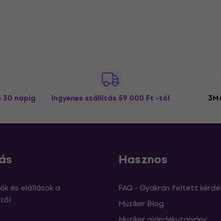
s 30 napig
Ingyenes szállítás
59 000 Ft -tól
3M+
ás
Hasznos
ók és elállások a
FAQ - Gyakran feltett kérdé
től
Muziker Blog
Muziker ajándékutalvány