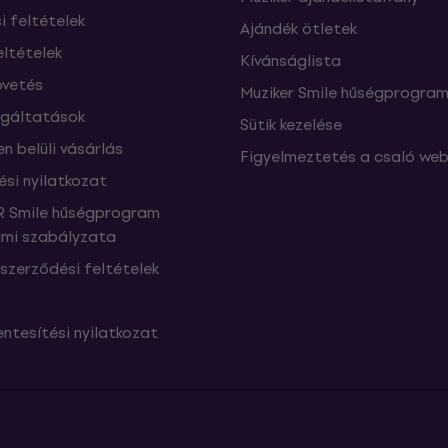
si feltételek
Ajándék ötletek
eltételek
Kívánságlista
vetés
Muziker Smile hűségprogra
lgáltatások
Sütik kezelése
n belüli vásárlás
Figyelmeztetés a csaló web
ési nyilatkozat
 Smile hűségprogram
mi szabályzata
szerződési feltételek
ntesítési nyilatkozat