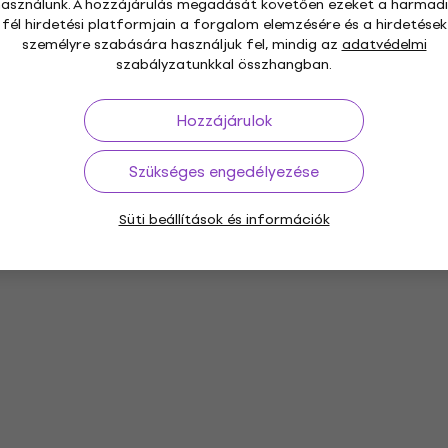
használunk. A hozzájárulás megadását követően ezeket a harmadi
fél hirdetési platformjain a forgalom elemzésére és a hirdetések
személyre szabására használjuk fel, mindig az
adatvédelmi
szabályzatunkkal összhangban.
Hozzájárulok
Szükséges engedélyezése
Süti beállítások és információk