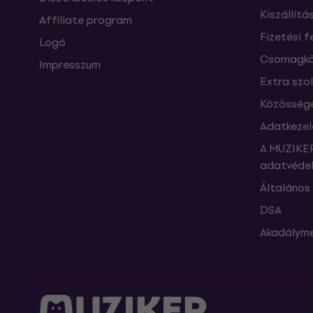
Kiszállítá
Affiliate program
Fizetési f
Logó
Csomagkö
Impresszum
Extra szo
Közössége
Adatkezel
A MUZIKER
adatvédel
Általános 
DSA
Akadályme