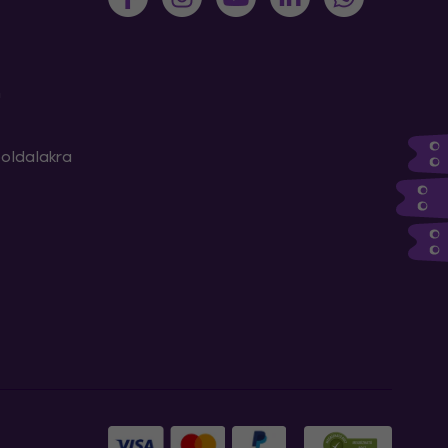
m
oldalakra