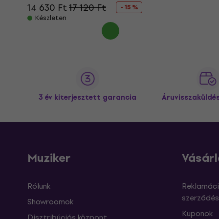
14 630 Ft
17 120 Ft
- 15 %
Készleten
3 év kiterjesztett garancia
Áruvisszaküldé
Muziker
Vásárl
Rólunk
Reklamáci
szerződés
Showroomok
Kuponok
Disztribúciós központ