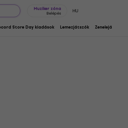
Ajándék ötletek
FAQ
Muziker Blog
Muziker zóna
HU
Belépés
ecord Store Day kiadások
Lemezjátszók
Zenelejátszók