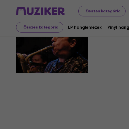
Összes kategória
Gary Smu
LP hanglemezek
Vinyl han
Összes kategória