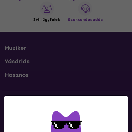
3M+ ügyfelek
Szaktanácsadás
Muziker
Vásárlás
Hasznos
Kapcsolatok
Lépj kapcsolatba velünk