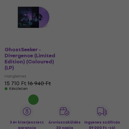
GhostSeeker -
Divergence (Limited
Edition) (Coloured)
(LP)
Hanglemez
15 710 Ft
16 940 Ft
Készleten
3 év kiterjesztett
Áruvisszaküldés
Ingyenes szállítás
garancia
30 napig
59 000 Ft -tól