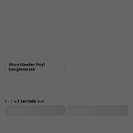
GhostSeeker Vinyl
hanglemezek
1 - 1 a
1 termék
-ból
Szűrő