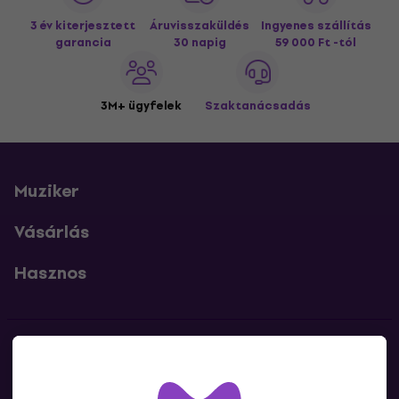
3 év kiterjesztett
Áruvisszaküldés
Ingyenes szállítás
garancia
30 napig
59 000 Ft -tól
3M+ ügyfelek
Szaktanácsadás
Muziker
Vásárlás
Hasznos
Kapcsolatok
Lépj kapcsolatba velünk