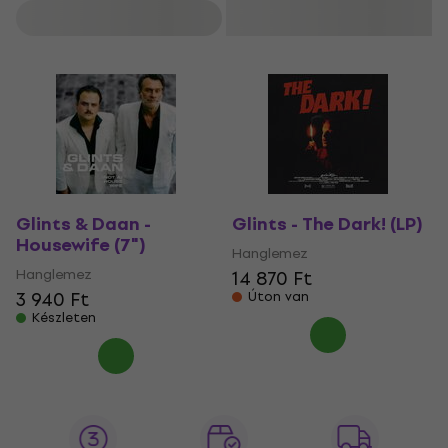
Szűrő
Glints & Daan -
Glints - The Dark! (LP)
Housewife (7")
Hanglemez
Hanglemez
14 870 Ft
3 940 Ft
Úton van
Készleten