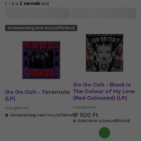
1 - 2 a
2 termék
-ból
Szűrő
Átmenetileg nem hozzáférhető
Go Go Cult - Black Is
The Colour of My Love
Go Go Cult - Tarantula
(Red Coloured) (LP)
(LP)
Hanglemez
Hanglemez
17 500 Ft
Átmenetileg nem hozzáférhető
Raktáron a beszállítónál