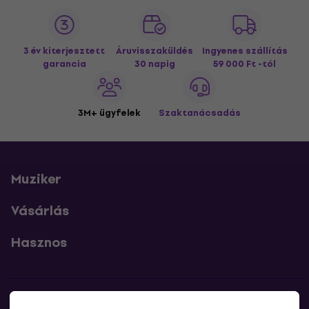
3 év kiterjesztett
Áruvisszaküldés
Ingyenes szállítás
garancia
30 napig
59 000 Ft -tól
3M+ ügyfelek
Szaktanácsadás
Muziker
Vásárlás
Hasznos
Kapcsolatok