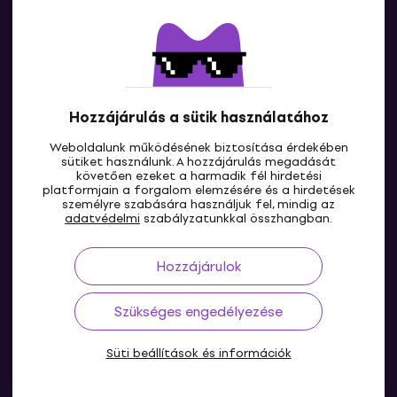
Lépj kapcsolatba velünk
Hozzájárulás a sütik használatához
Weboldalunk működésének biztosítása érdekében
sütiket használunk. A hozzájárulás megadását
követően ezeket a harmadik fél hirdetési
platformjain a forgalom elemzésére és a hirdetések
személyre szabására használjuk fel, mindig az
HU
adatvédelmi
szabályzatunkkal összhangban.
Hozzájárulok
Szükséges engedélyezése
Süti beállítások és információk
© 2004-2026 MUZIKER a.s.