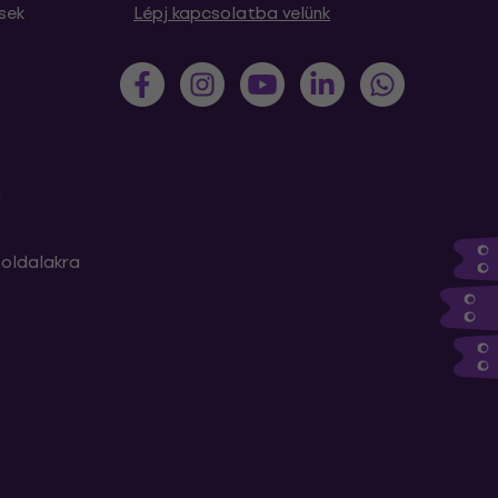
sek
Lépj kapcsolatba velünk
m
oldalakra