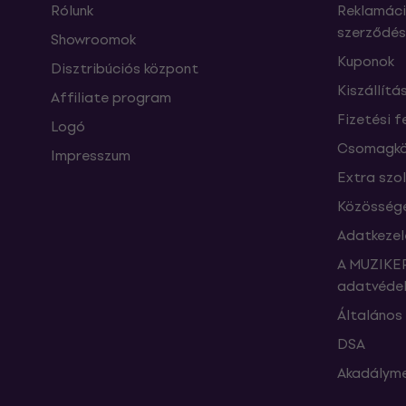
Rólunk
Reklamáci
szerződés
Showroomok
Kuponok
Disztribúciós központ
Kiszállítá
Affiliate program
Fizetési f
Logó
Csomagkö
Impresszum
Extra szo
Közössége
Adatkezel
A MUZIKER
adatvédel
Általános 
DSA
Akadályme