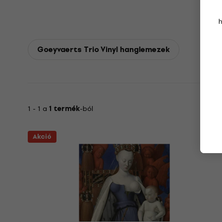
Goeyvaerts Trio Vinyl hanglemezek
1 - 1 a
1 termék
-ból
Akció