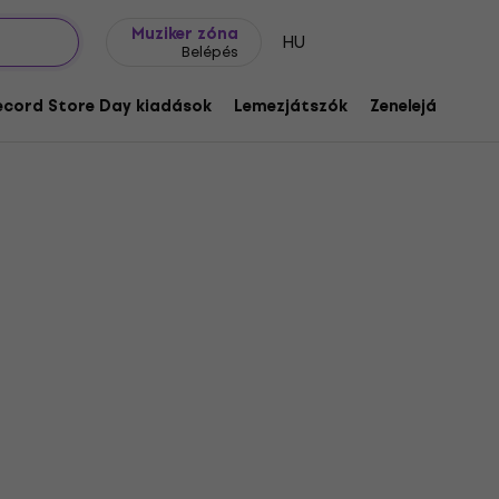
Ajándék ötletek
FAQ
Muziker Blog
Muziker zóna
HU
Belépés
ecord Store Day kiadások
Lemezjátszók
Zenelejátszók