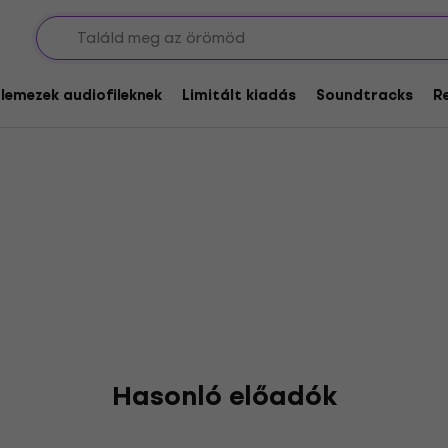
s Trio
glemezek audiofileknek
Limitált kiadás
Soundtracks
R
Hasonló előadók