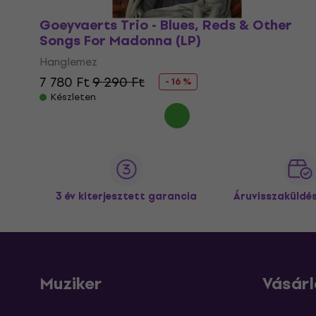
Goeyvaerts Trio - Blues, Reds & Other
Songs For Madonna (LP)
Hanglemez
7 780 Ft
9 290 Ft
- 16 %
Készleten
3 év kiterjesztett garancia
Áruvisszaküldé
Muziker
Vásárl