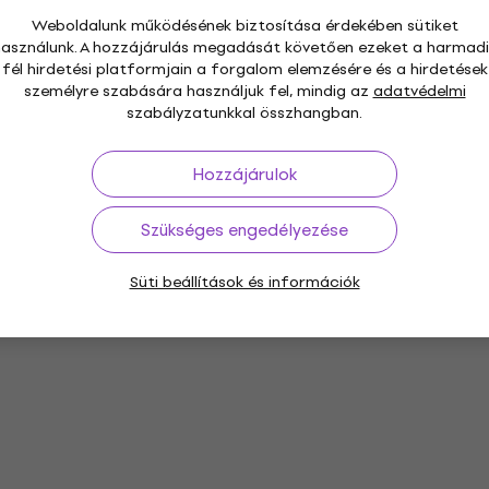
Weboldalunk működésének biztosítása érdekében sütiket
használunk. A hozzájárulás megadását követően ezeket a harmadi
fél hirdetési platformjain a forgalom elemzésére és a hirdetések
személyre szabására használjuk fel, mindig az
adatvédelmi
szabályzatunkkal összhangban.
Hozzájárulok
Szükséges engedélyezése
Süti beállítások és információk