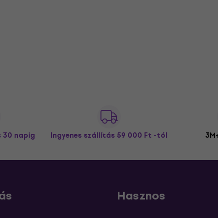
s 30 napig
Ingyenes szállítás
59 000 Ft -tól
3M+
ás
Hasznos