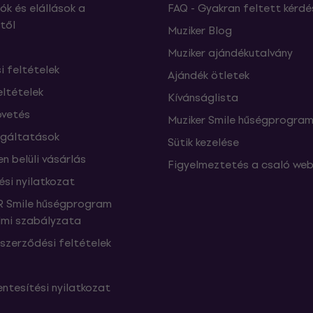
ók és elállások a
FAQ - Gyakran feltett kérdé
től
Muziker Blog
Muziker ajándékutalvány
si feltételek
Ajándék ötletek
eltételek
Kívánságlista
vetés
Muziker Smile hűségprogra
lgáltatások
Sütik kezelése
n belüli vásárlás
Figyelmeztetés a csaló web
ési nyilatkozat
 Smile hűségprogram
mi szabályzata
szerződési feltételek
ntesítési nyilatkozat