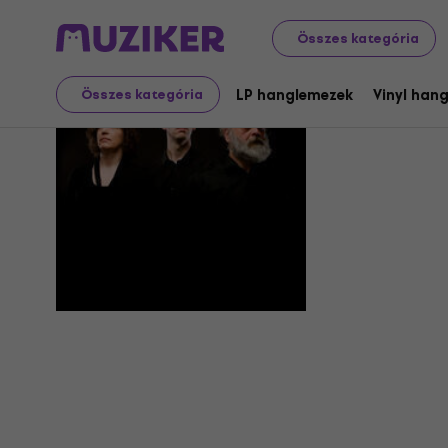
Összes kategória
Goeyvaert
LP hanglemezek
Vinyl han
Összes kategória