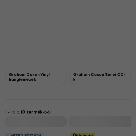
Graham Coxon Vinyl
Graham Coxon Zenei CD-
hanglemezek
k
1 - 10 a
10 termék
-ból
Szűrő
LIMITED EDITION
Újdonság