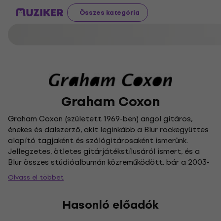
Összes kategória
Graham Coxon
Graham Coxon (született 1969-ben) angol gitáros,
énekes és dalszerző, akit leginkább a Blur rockegyüttes
alapító tagjaként és szólógitárosaként ismerünk.
Jellegzetes, ötletes gitárjátékstílusáról ismert, és a
Blur összes stúdióalbumán közreműködött, bár a 2003-
as Think Tank albumukon csak néhány számban
Olvass el többet
szerepelt. 1998 óta Coxon szólókarrierbe kezdett,
felvételein szinte az összes hangszeren producerként
Hasonló előadók
és előadóként is tevékenykedett. A zene mellett saját
albumaihoz is készít grafikákat, és a Blur 13. albumának