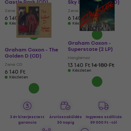
Castle Park (CD)
Sky Is Too High (CD)
Zenei CD
Zenei CD
6 140 Ft
6 140 Ft
Készleten
Készleten
Graham Coxon -
Superstate (2 LP)
Graham Coxon - The
Golden D (CD)
Hanglemez
13 140 Ft
14 180 Ft
Zenei CD
Készleten
6 140 Ft
Készleten
3 év kiterjesztett
Áruvisszaküldés
Ingyenes szállítás
garancia
30 napig
59 000 Ft -tól