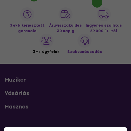
3 év kiterjesztett
Áruvisszaküldés
Ingyenes szállítás
garancia
30 napig
59 000 Ft -tól
3M+ ügyfelek
Szaktanácsadás
Muziker
Vásárlás
Hasznos