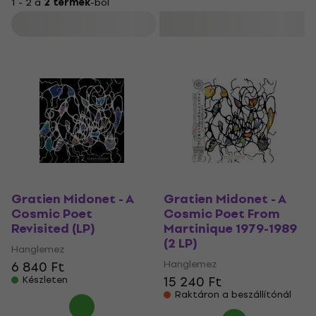
1 - 2 a
2 termék
-ból
Szűrő
Gratien Midonet - A
Gratien Midonet - A
Cosmic Poet
Cosmic Poet From
Revisited (LP)
Martinique 1979-1989
(2 LP)
Hanglemez
Hanglemez
6 840 Ft
15 240 Ft
Készleten
Raktáron a beszállítónál