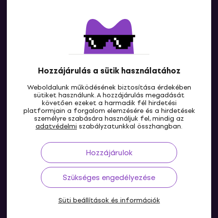
Kapcsolatok
Lépj kapcsolatba velünk
Hozzájárulás a sütik használatához
Weboldalunk működésének biztosítása érdekében
sütiket használunk. A hozzájárulás megadását
követően ezeket a harmadik fél hirdetési
platformjain a forgalom elemzésére és a hirdetések
személyre szabására használjuk fel, mindig az
HU
adatvédelmi
szabályzatunkkal összhangban.
Hozzájárulok
Szükséges engedélyezése
Süti beállítások és információk
© 2004-2026 MUZIKER a.s.