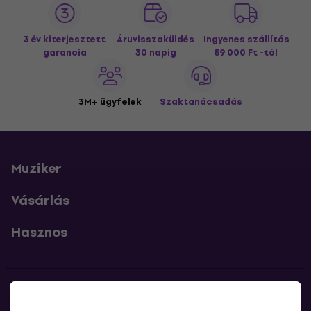
3 év kiterjesztett
Áruvisszaküldés
Ingyenes szállítás
garancia
30 napig
59 000 Ft -tól
3M+ ügyfelek
Szaktanácsadás
Muziker
Vásárlás
Hasznos
Kapcsolatok