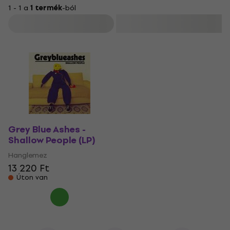
1 - 1 a
1 termék
-ból
Szűrő
Grey Blue Ashes -
Shallow People (LP)
Hanglemez
13 220 Ft
Úton van