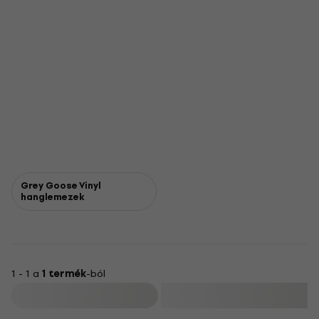
Grey Goose Vinyl
hanglemezek
1 - 1 a
1 termék
-ból
Szűrő