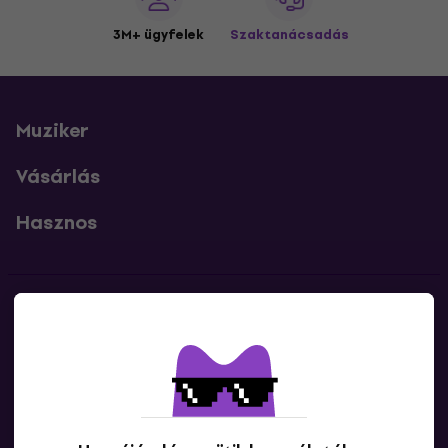
3M+ ügyfelek
Szaktanácsadás
Muziker
Vásárlás
Hasznos
Kapcsolatok
Lépj kapcsolatba velünk