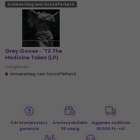
Átmenetileg nem hozzáférhető
Grey Goose - 'Til The
Medicine Takes (LP)
Hanglemez
Átmenetileg nem hozzáférhető
3 év kiterjesztett
Áruvisszaküldés
Ingyenes szállítás
garancia
30 napig
59 000 Ft -tól