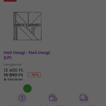
Haii Usagi - Haii Usagi
(LP)
Hanglemez
13 400 Ft
15 890 Ft
- 16 %
Készleten