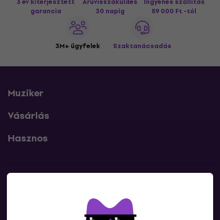
3 év kiterjesztett
Áruvisszaküldés
Ingyenes szállítás
garancia
30 napig
59 000 Ft -tól
3M+ ügyfelek
Szaktanácsadás
Muziker
Vásárlás
Hasznos
Kapcsolatok
Lépj kapcsolatba velünk