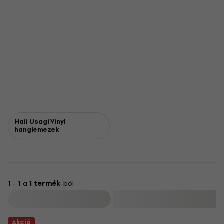
Haii Usagi Vinyl
hanglemezek
1 - 1 a
1 termék
-ból
Szűrő
Akció