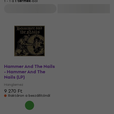
1 - 1 a
1 termék
-ból
Szűrő
Hammer And The Nails
- Hammer And The
Nails (LP)
Hanglemez
9 270 Ft
Raktáron a beszállítónál