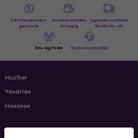
3 év kiterjesztett
Áruvisszaküldés
Ingyenes szállítás
garancia
30 napig
59 000 Ft -tól
3M+ ügyfelek
Szaktanácsadás
Muziker
Vásárlás
Hasznos
Kapcsolatok