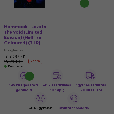
Hammock - Love In
The Void (Limited
Edition) (Hellfire
Coloured) (2 LP)
Hanglemez
16 600 Ft
19 710 Ft
- 16 %
Készleten
3 év kiterjesztett
Áruvisszaküldés
Ingyenes szállítás
garancia
30 napig
59 000 Ft -tól
3M+ ügyfelek
Szaktanácsadás