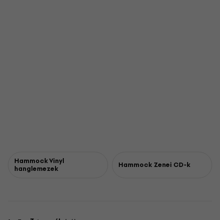
Hammock Vinyl
Hammock Zenei CD-k
hanglemezek