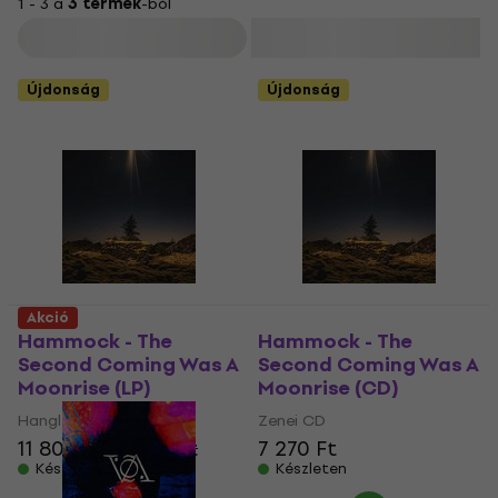
1 - 3 a
3 termék
-ból
Szűrő
Újdonság
Újdonság
Akció
Hammock - The
Hammock - The
Second Coming Was A
Second Coming Was A
Moonrise (LP)
Moonrise (CD)
Hanglemez
Zenei CD
11 800 Ft
13 260 Ft
7 270 Ft
Készleten
Készleten