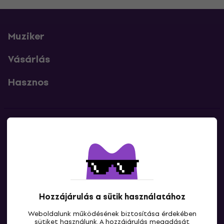
Muziker
Vásárlás
Hasznos
Kapcsolatok
Lépj kapcsolatba velünk
Hozzájárulás a sütik használatához
Weboldalunk működésének biztosítása érdekében
sütiket használunk. A hozzájárulás megadását