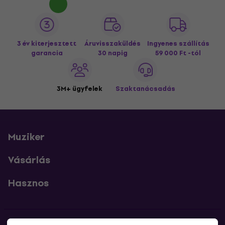
3 év kiterjesztett
Áruvisszaküldés
Ingyenes szállítás
garancia
30 napig
59 000 Ft -tól
3M+ ügyfelek
Szaktanácsadás
Muziker
Vásárlás
Hasznos