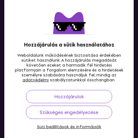
Kapcsolatok
Lépj kapcsolatba velünk
Hozzájárulás a sütik használatához
Weboldalunk működésének biztosítása érdekében
sütiket használunk. A hozzájárulás megadását
követően ezeket a harmadik fél hirdetési
platformjain a forgalom elemzésére és a hirdetések
személyre szabására használjuk fel, mindig az
HU
adatvédelmi
szabályzatunkkal összhangban.
Hozzájárulok
Szükséges engedélyezése
Süti beállítások és információk
© 2004-2026 MUZIKER a.s.