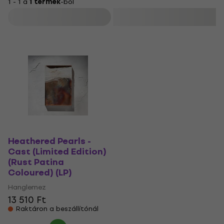
1 - 1 a
1 termék
-ból
Szűrő
Heathered Pearls -
Cast (Limited Edition)
(Rust Patina
Coloured) (LP)
Hanglemez
13 510 Ft
Raktáron a beszállítónál