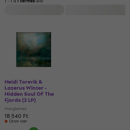
1 - 1 a
1 termék
-ból
Szűrő
Heidi Torsvik &
Lazerus Winter -
Hidden Soul Of The
Fjords (2 LP)
Hanglemez
18 540 Ft
Úton van