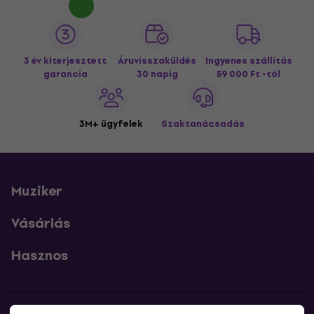
3 év kiterjesztett
Áruvisszaküldés
Ingyenes szállítás
garancia
30 napig
59 000 Ft -tól
3M+ ügyfelek
Szaktanácsadás
Muziker
Vásárlás
Hasznos