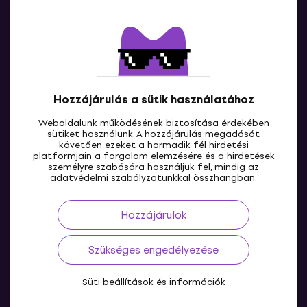
Kapcsolatok
Lépj kapcsolatba velünk
Hozzájárulás a sütik használatához
Weboldalunk működésének biztosítása érdekében
sütiket használunk. A hozzájárulás megadását
követően ezeket a harmadik fél hirdetési
platformjain a forgalom elemzésére és a hirdetések
személyre szabására használjuk fel, mindig az
HU
adatvédelmi
szabályzatunkkal összhangban.
Hozzájárulok
Szükséges engedélyezése
Süti beállítások és információk
© 2004-2026 MUZIKER a.s.