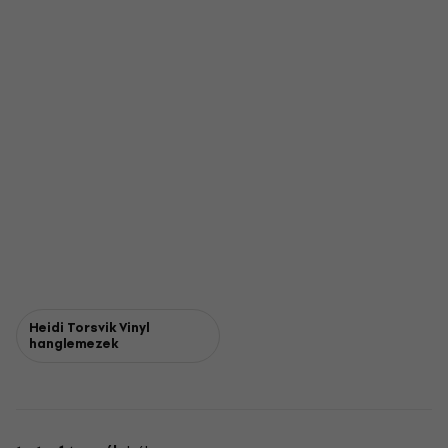
Heidi Torsvik Vinyl
hanglemezek