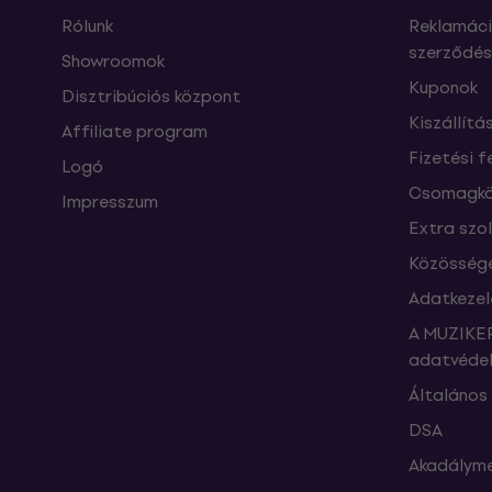
Rólunk
Reklamáci
szerződés
Showroomok
Kuponok
Disztribúciós központ
Kiszállítá
Affiliate program
Fizetési f
Logó
Csomagkö
Impresszum
Extra szo
Közössége
Adatkezel
A MUZIKER
adatvédel
Általános 
DSA
Akadályme