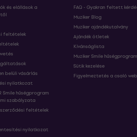
ók és elállások a
FAQ - Gyakran feltett kérdé
től
Muziker Blog
Muziker ajándékutalvány
si feltételek
Ajándék ötletek
eltételek
Kívánságlista
vetés
Muziker Smile hűségprogra
lgáltatások
Sütik kezelése
n belüli vásárlás
Figyelmeztetés a csaló web
ési nyilatkozat
 Smile hűségprogram
mi szabályzata
szerződési feltételek
ntesítési nyilatkozat