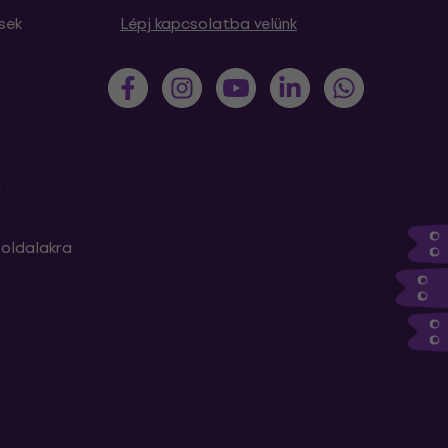
sek
Lépj kapcsolatba velünk
m
oldalakra