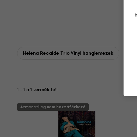
Helena Recalde Trio Vinyl hanglemezek
1 - 1 a
1 termék
-ból
Átmenetileg nem hozzáférhető