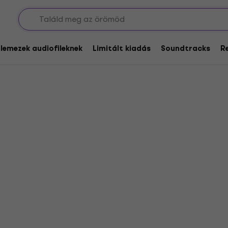
calde Trio
glemezek audiofileknek
Limitált kiadás
Soundtracks
R