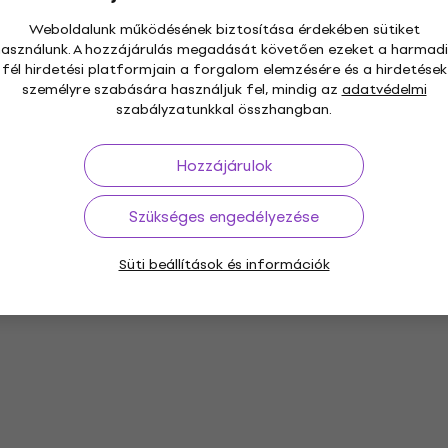
Weboldalunk működésének biztosítása érdekében sütiket
használunk. A hozzájárulás megadását követően ezeket a harmadi
fél hirdetési platformjain a forgalom elemzésére és a hirdetések
személyre szabására használjuk fel, mindig az
adatvédelmi
szabályzatunkkal összhangban.
Hozzájárulok
Szükséges engedélyezése
Süti beállítások és információk