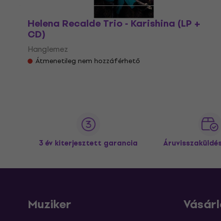
Helena Recalde Trio - Karishina (LP +
CD)
Hanglemez
Átmenetileg nem hozzáférhető
3 év kiterjesztett garancia
Áruvisszaküldé
Muziker
Vásárl