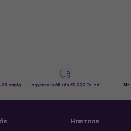
s 30 napig
Ingyenes szállítás
59 000 Ft -tól
3M+
ás
Hasznos