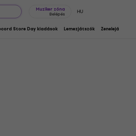
Ajándék ötletek
FAQ
Muziker Blog
Muziker zóna
HU
Belépés
ecord Store Day kiadások
Lemezjátszók
Zenelejátszók