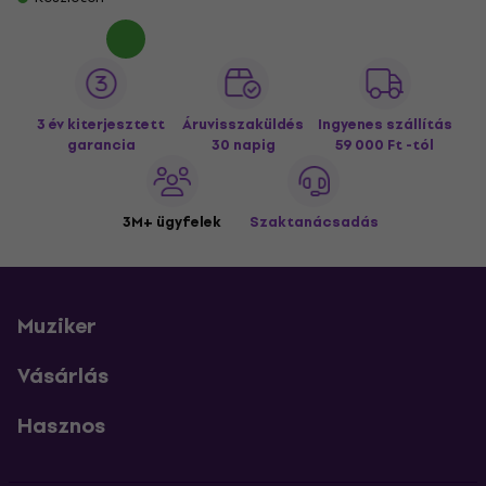
3 év kiterjesztett
Áruvisszaküldés
Ingyenes szállítás
garancia
30 napig
59 000 Ft -tól
3M+ ügyfelek
Szaktanácsadás
Muziker
Vásárlás
Hasznos