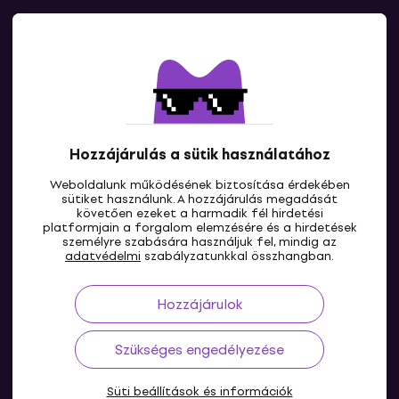
Kapcsolatok
Lépj kapcsolatba velünk
Hozzájárulás a sütik használatához
Weboldalunk működésének biztosítása érdekében
sütiket használunk. A hozzájárulás megadását
követően ezeket a harmadik fél hirdetési
platformjain a forgalom elemzésére és a hirdetések
személyre szabására használjuk fel, mindig az
HU
adatvédelmi
szabályzatunkkal összhangban.
Hozzájárulok
Szükséges engedélyezése
Süti beállítások és információk