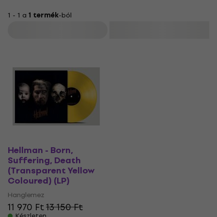
1 - 1 a
1 termék
-ból
Szűrő
Hellman - Born,
Suffering, Death
(Transparent Yellow
Coloured) (LP)
Hanglemez
11 970 Ft
13 150 Ft
Készleten