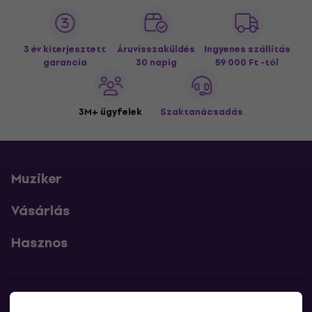
3 év kiterjesztett
Áruvisszaküldés
Ingyenes szállítás
garancia
30 napig
59 000 Ft -tól
3M+ ügyfelek
Szaktanácsadás
Muziker
Vásárlás
Hasznos
Kapcsolatok