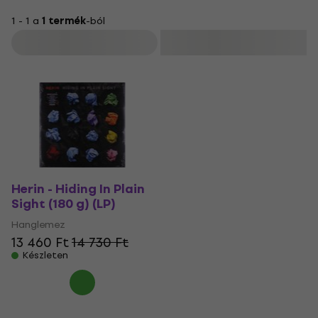
1 - 1 a
1 termék
-ból
Szűrő
Herin - Hiding In Plain
Sight (180 g) (LP)
Hanglemez
13 460 Ft
14 730 Ft
Készleten