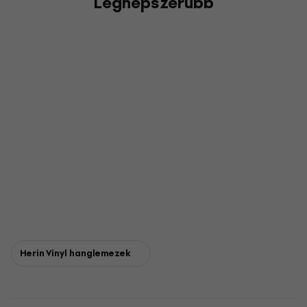
Legnépszerűbb
Herin Vinyl hanglemezek