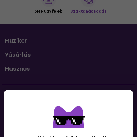
3M+ ügyfelek
Szaktanácsadás
Muziker
Vásárlás
Hasznos
Kapcsolatok
Lépj kapcsolatba velünk