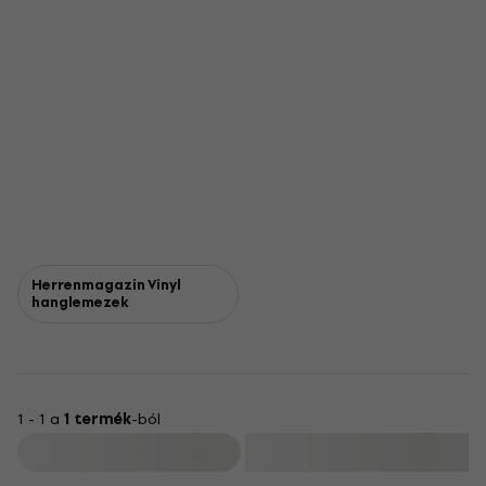
Herrenmagazin Vinyl
hanglemezek
1 - 1 a
1 termék
-ból
Szűrő