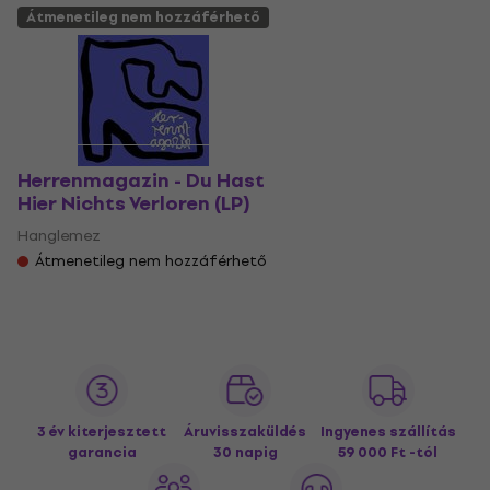
Átmenetileg nem hozzáférhető
Herrenmagazin - Du Hast
Hier Nichts Verloren (LP)
Hanglemez
Átmenetileg nem hozzáférhető
3 év kiterjesztett
Áruvisszaküldés
Ingyenes szállítás
garancia
30 napig
59 000 Ft -tól