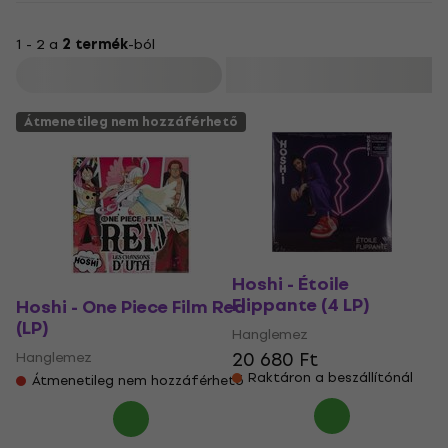
1 - 2 a
2 termék
-ból
Szűrő
Átmenetileg nem hozzáférhető
Hoshi - Étoile
Flippante (4 LP)
Hoshi - One Piece Film Red
(LP)
Hanglemez
20 680 Ft
Hanglemez
Raktáron a beszállítónál
Átmenetileg nem hozzáférhető