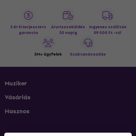
3 év kiterjesztett
Áruvisszaküldés
Ingyenes szállítás
garancia
30 napig
59 000 Ft -tól
3M+ ügyfelek
Szaktanácsadás
Muziker
Vásárlás
Hasznos