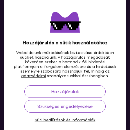
Kapcsolatok
Lépj kapcsolatba velünk
Hozzájárulás a sütik használatához
Weboldalunk működésének biztosítása érdekében
sütiket használunk. A hozzájárulás megadását
követően ezeket a harmadik fél hirdetési
platformjain a forgalom elemzésére és a hirdetések
személyre szabására használjuk fel, mindig az
HU
adatvédelmi
szabályzatunkkal összhangban.
Hozzájárulok
Szükséges engedélyezése
Süti beállítások és információk
© 2004-2026 MUZIKER a.s.