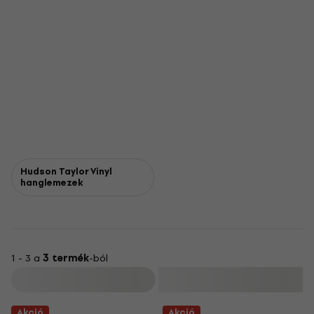
Hudson Taylor Vinyl
hanglemezek
1 - 3 a
3 termék
-ból
Szűrő
Akció
Akció