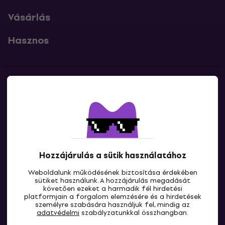
Vásárlás
Hasznos
Kapcsolatok
Lépj kapcsolatba velünk
Hozzájárulás a sütik használatához
Weboldalunk működésének biztosítása érdekében
sütiket használunk. A hozzájárulás megadását
követően ezeket a harmadik fél hirdetési
platformjain a forgalom elemzésére és a hirdetések
személyre szabására használjuk fel, mindig az
HU
adatvédelmi
szabályzatunkkal összhangban.