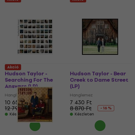
Akció
Hudson Taylor -
Hudson Taylor - Bear
Searching For The
Creek to Dame Street
Answers (LP)
(LP)
Hanglemez
Hanglemez
10 650 Ft
7 430 Ft
12 790 Ft
8 870 Ft
- 17 %
- 16 %
Készleten
Készleten