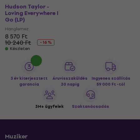
Hudson Taylor -
Loving Everywhere I
Go (LP)
Hanglemez
8 570 Ft
10 240 Ft
- 16 %
Készleten
3 év kiterjesztett
Áruvisszaküldés
Ingyenes szállítás
garancia
30 napig
59 000 Ft -tól
3M+ ügyfelek
Szaktanácsadás
Muziker