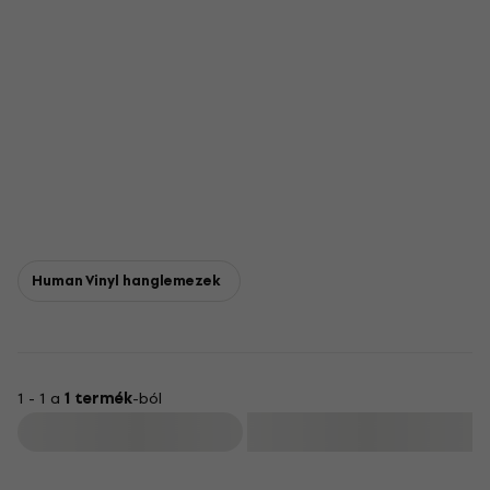
Human Vinyl hanglemezek
1 - 1 a
1 termék
-ból
Szűrő