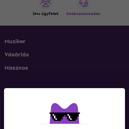
3M+ ügyfelek
Szaktanácsadás
Muziker
Vásárlás
Hasznos
Kapcsolatok
Lépj kapcsolatba velünk