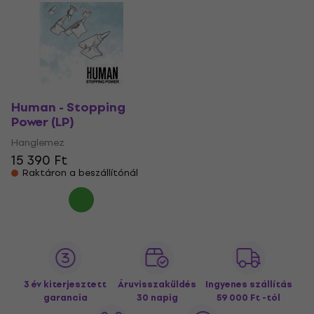
Human - Stopping
Power (LP)
Hanglemez
15 390 Ft
Raktáron a beszállítónál
3 év kiterjesztett
Áruvisszaküldés
Ingyenes szállítás
garancia
30 napig
59 000 Ft -tól