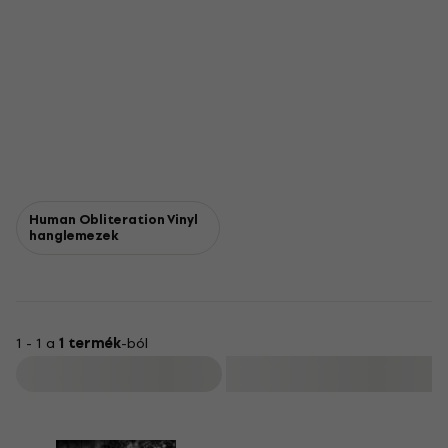
Human Obliteration Vinyl
hanglemezek
1 - 1 a
1 termék
-ból
Szűrő