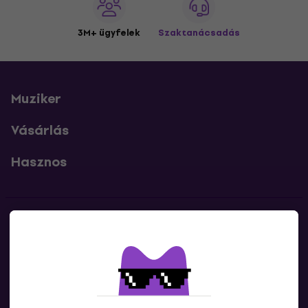
3M+ ügyfelek
Szaktanácsadás
Muziker
Vásárlás
Hasznos
Kapcsolatok
Lépj kapcsolatba velünk