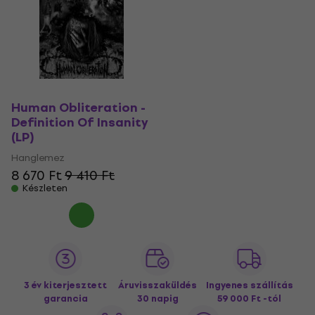
Human Obliteration -
Definition Of Insanity
(LP)
Hanglemez
8 670 Ft
9 410 Ft
Készleten
3 év kiterjesztett
Áruvisszaküldés
Ingyenes szállítás
garancia
30 napig
59 000 Ft -tól