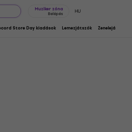
Ajándék ötletek
FAQ
Muziker Blog
Muziker zóna
HU
Belépés
ecord Store Day kiadások
Lemezjátszók
Zenelejátszók