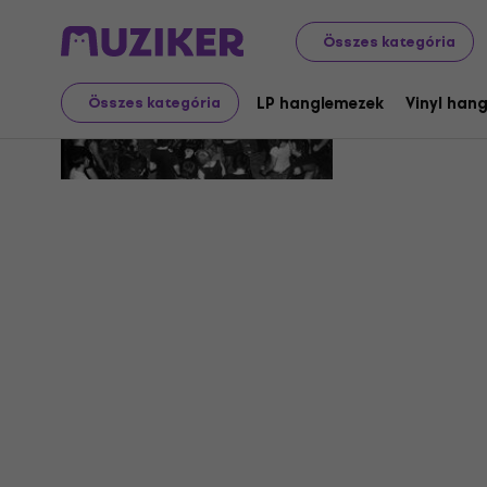
Összes kategória
Imperial 
LP hanglemezek
Vinyl han
Összes kategória