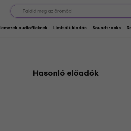
Leather
glemezek audiofileknek
Limitált kiadás
Soundtracks
R
Hasonló előadók