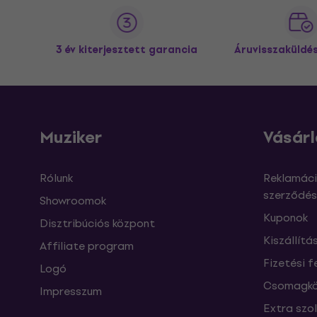
3 év kiterjesztett garancia
Áruvisszaküldé
Muziker
Vásárl
Rólunk
Reklamáci
szerződés
Showroomok
Kuponok
Disztribúciós központ
Kiszállítá
Affiliate program
Fizetési f
Logó
Csomagkö
Impresszum
Extra szo