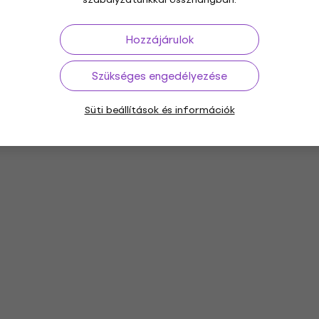
Hozzájárulok
Szükséges engedélyezése
Süti beállítások és információk