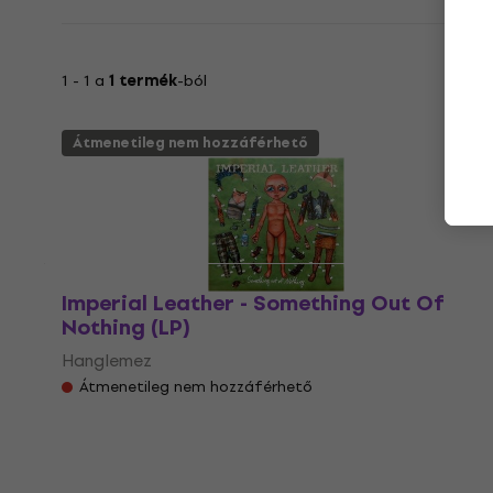
1 - 1 a
1 termék
-ból
Átmenetileg nem hozzáférhető
Imperial Leather - Something Out Of
Nothing (LP)
Hanglemez
Átmenetileg nem hozzáférhető