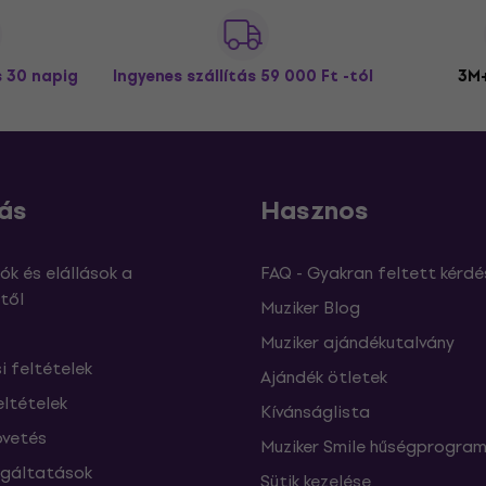
s 30 napig
Ingyenes szállítás
59 000 Ft -tól
3M+
ás
Hasznos
ók és elállások a
FAQ - Gyakran feltett kérdé
től
Muziker Blog
Muziker ajándékutalvány
si feltételek
Ajándék ötletek
eltételek
Kívánságlista
vetés
Muziker Smile hűségprogra
lgáltatások
Sütik kezelése