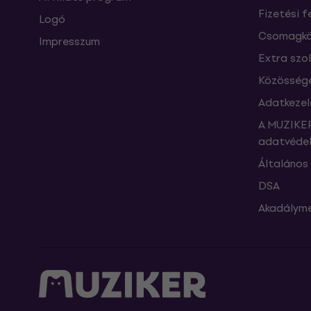
Fizetési f
Logó
Csomagkö
Impresszum
Extra szo
Közössége
Adatkezel
A MUZIKER
adatvédel
Általános 
DSA
Akadályme