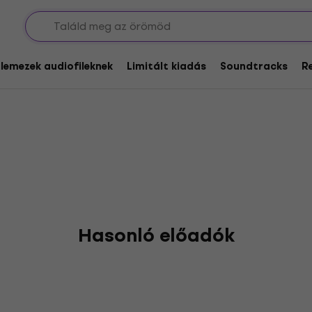
glemezek audiofileknek
Limitált kiadás
Soundtracks
R
Hasonló előadók