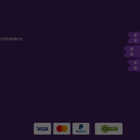
m
oldalakra