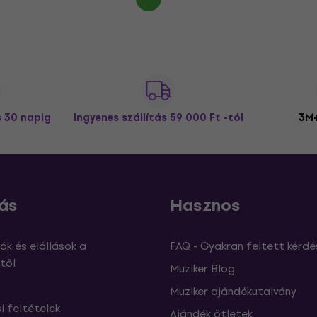
s 30 napig
Ingyenes szállítás
59 000 Ft -tól
3M+
ás
Hasznos
ók és elállások a
FAQ - Gyakran feltett kérdé
től
Muziker Blog
Muziker ajándékutalvány
si feltételek
Ajándék ötletek