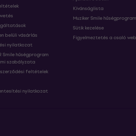
eltételek
Kívánságlista
vetés
Muziker Smile hűségprogra
lgáltatások
Sütik kezelése
n belüli vásárlás
Figyelmeztetés a csaló web
ési nyilatkozat
 Smile hűségprogram
mi szabályzata
szerződési feltételek
ntesítési nyilatkozat