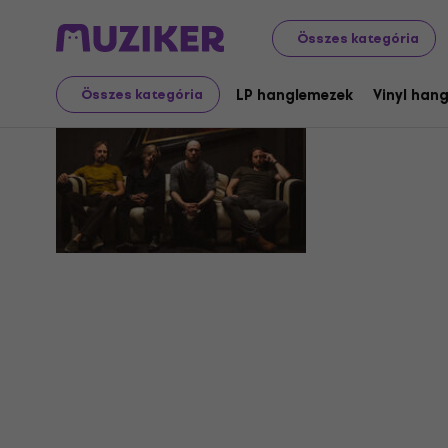
Összes kategória
Inhalo
LP hanglemezek
Vinyl han
Összes kategória