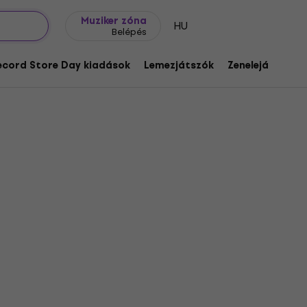
Ajándék ötletek
FAQ
Muziker Blog
Muziker zóna
HU
Belépés
ecord Store Day kiadások
Lemezjátszók
Zenelejátszók