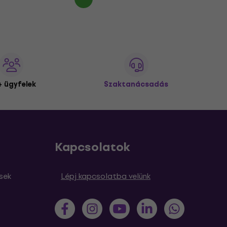
 ügyfelek
Szaktanácsadás
Kapcsolatok
sek
Lépj kapcsolatba velünk