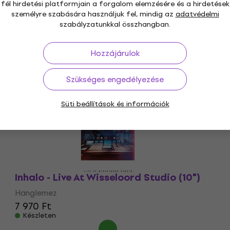
fél hirdetési platformjain a forgalom elemzésére és a hirdetések
személyre szabására használjuk fel, mindig az
adatvédelmi
szabályzatunkkal összhangban.
Hozzájárulok
Szükséges engedélyezése
Süti beállítások és információk
Inhalo - Live At Wisseloord Studio (10")
Hanglemez
7 970 Ft
Készleten