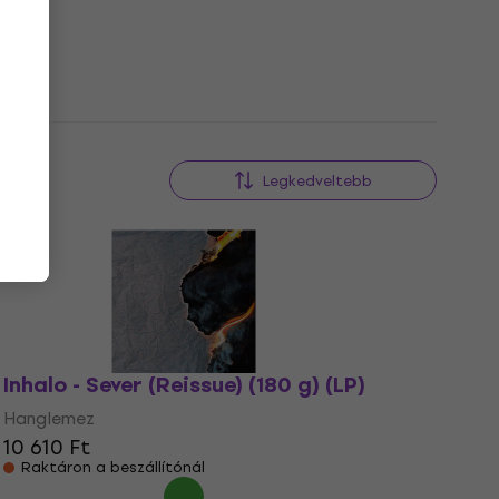
Legkedveltebb
Inhalo - Sever (Reissue) (180 g) (LP)
Hanglemez
10 610 Ft
Raktáron a beszállítónál