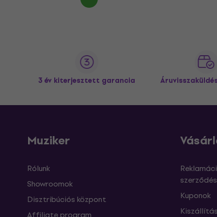
3 év kiterjesztett garancia
Áruvisszaküldé
Muziker
Vásárl
Rólunk
Reklamáci
szerződés
Showroomok
Kuponok
Disztribúciós központ
Kiszállítá
Affiliate program