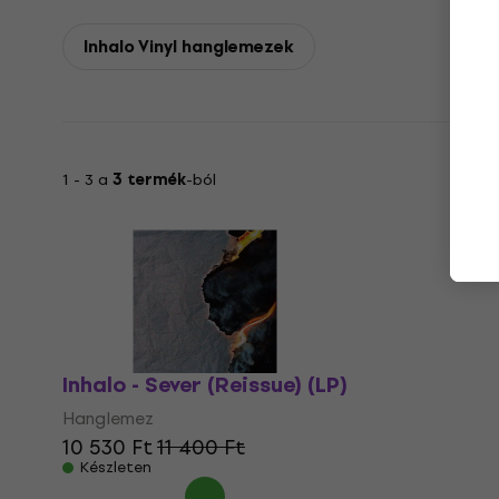
Inhalo Vinyl hanglemezek
1 - 3 a
3 termék
-ból
Inhalo - Sever (Reissue) (LP)
Hanglemez
10 530 Ft
11 400 Ft
Készleten