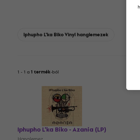
Iphupho L'ka Biko Vinyl hanglemezek
1 - 1 a
1 termék
-ból
Iphupho L'ka Biko - Azania (LP)
Hanglemez