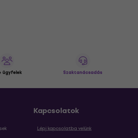
 ügyfelek
Szaktanácsadás
Kapcsolatok
sek
Lépj kapcsolatba velünk