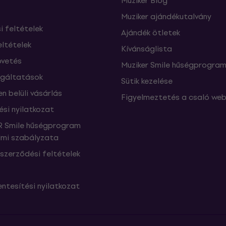
Muziker Blog
Muziker ajándékutalvány
si feltételek
Ajándék ötletek
eltételek
Kívánságlista
vetés
Muziker Smile hűségprogra
lgáltatások
Sütik kezelése
n belüli vásárlás
Figyelmeztetés a csaló web
ési nyilatkozat
 Smile hűségprogram
mi szabályzata
szerződési feltételek
ntesítési nyilatkozat