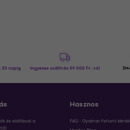
s 30 napig
Ingyenes szállítás
59 000 Ft -tól
3M+
ás
Hasznos
ók és elállások a
FAQ - Gyakran feltett kérdé
től