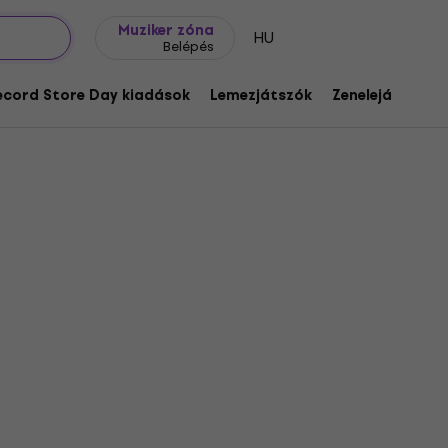
Ajándék ötletek
FAQ
Muziker Blog
Muziker zóna
HU
Belépés
ecord Store Day kiadások
Lemezjátszók
Zenelejátszók