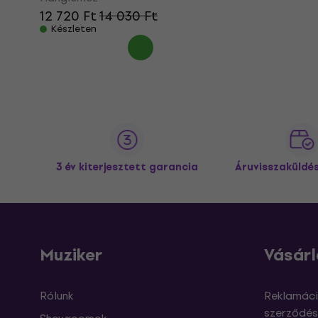
12 720 Ft
14 030 Ft
Készleten
3 év kiterjesztett garancia
Áruvisszaküldé
Muziker
Vásárl
Rólunk
Reklamáci
szerződés