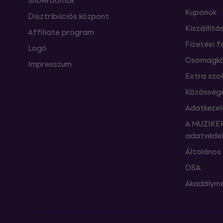
Showroomok
Kuponok
Disztribúciós központ
Kiszállítá
Affiliate program
Fizetési f
Logó
Csomagkö
Impresszum
Extra szo
Közössége
Adatkezel
A MUZIKER
adatvédel
Általános 
DSA
Akadályme