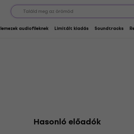
ka Biko
glemezek audiofileknek
Limitált kiadás
Soundtracks
R
Hasonló előadók