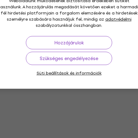
Weboldalunk működésének biztosítása érdekében sütiket
használunk. A hozzájárulás megadását követően ezeket a harmadi
fél hirdetési platformjain a forgalom elemzésére és a hirdetések
személyre szabására használjuk fel, mindig az
adatvédelmi
szabályzatunkkal összhangban.
Hozzájárulok
Szükséges engedélyezése
Süti beállítások és információk