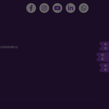
m
oldalakra