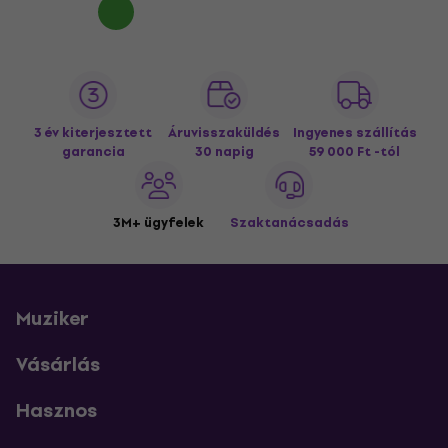
3 év kiterjesztett
Áruvisszaküldés
Ingyenes szállítás
garancia
30 napig
59 000 Ft -tól
3M+ ügyfelek
Szaktanácsadás
Muziker
Vásárlás
Hasznos