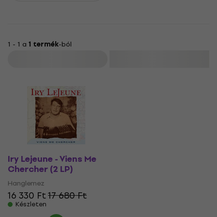
1 - 1 a
1 termék
-ból
Szűrő
Iry Lejeune - Viens Me
Chercher (2 LP)
Hanglemez
16 330 Ft
17 680 Ft
Készleten