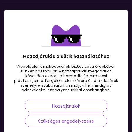
Kapcsolatok
Lépj kapcsolatba velünk
Hozzájárulás a sütik használatához
Weboldalunk működésének biztosítása érdekében
sütiket használunk. A hozzájárulás megadását
követően ezeket a harmadik fél hirdetési
platformjain a forgalom elemzésére és a hirdetések
személyre szabására használjuk fel, mindig az
HU
adatvédelmi
szabályzatunkkal összhangban.
Hozzájárulok
Szükséges engedélyezése