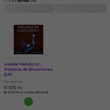
1 - 1 a
1 termék
-ból
Szűrő
Jackie Mendoza -
Galaxia de Emociones
(LP)
Hanglemez
11 970 Ft
Raktáron a beszállítónál