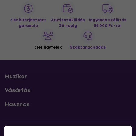
3 év kiterjesztett
Áruvisszaküldés
Ingyenes szállítás
garancia
30 napig
59 000 Ft -tól
3M+ ügyfelek
Szaktanácsadás
Muziker
Vásárlás
Hasznos
Kapcsolatok