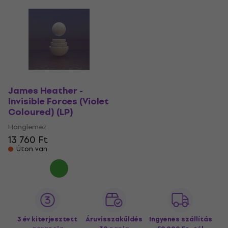
James Heather -
Invisible Forces (Violet
Coloured) (LP)
Hanglemez
13 760 Ft
Úton van
3 év kiterjesztett
Áruvisszaküldés
Ingyenes szállítás