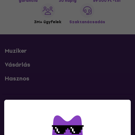
garancia
30 napig
59 000 Ft -tól
3M+ ügyfelek
Szaktanácsadás
Muziker
Vásárlás
Hasznos
Kapcsolatok
Lépj kapcsolatba velünk