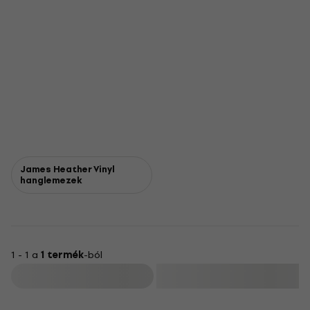
James Heather Vinyl
hanglemezek
1 - 1 a
1 termék
-ból
Szűrő