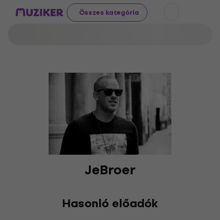
Összes kategória
JeBroer
Hasonló előadók