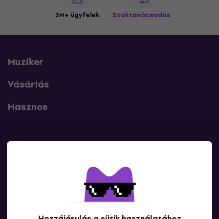
3M+ ügyfelek
Szaktanácsadás
Muziker
Vásárlás
Hasznos
Kapcsolatok
Lépj kapcsolatba velünk
Hozzájárulás a sütik használatához