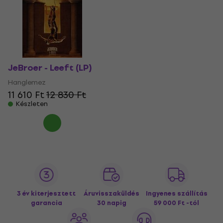
JeBroer - Leeft (LP)
Hanglemez
11 610 Ft
12 830 Ft
Készleten
3 év kiterjesztett
Áruvisszaküldés
Ingyenes szállítás
garancia
30 napig
59 000 Ft -tól