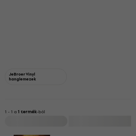
JeBroer Vinyl
hanglemezek
1 - 1 a
1 termék
-ból
Szűrő