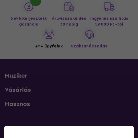
3 év kiterjesztett
Áruvisszaküldés
Ingyenes szállítás
garancia
30 napig
59 000 Ft -tól
3M+ ügyfelek
Szaktanácsadás
Muziker
Vásárlás
Hasznos
Kapcsolatok