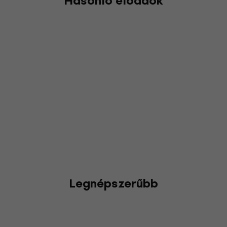
Hasonló előadók
Legnépszerűbb