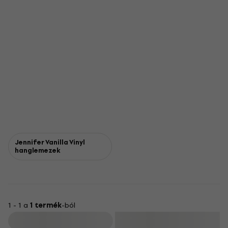
Jennifer Vanilla Vinyl
hanglemezek
1 - 1 a
1 termék
-ból
Szűrő