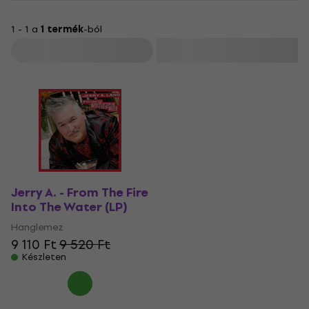
1 - 1 a
1 termék
-ból
Szűrő
Jerry A. - From The Fire
Into The Water (LP)
Hanglemez
9 110 Ft
9 520 Ft
Készleten