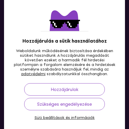
Kapcsolatok
Lépj kapcsolatba velünk
Hozzájárulás a sütik használatához
Weboldalunk működésének biztosítása érdekében
sütiket használunk. A hozzájárulás megadását
követően ezeket a harmadik fél hirdetési
platformjain a forgalom elemzésére és a hirdetések
személyre szabására használjuk fel, mindig az
HU
adatvédelmi
szabályzatunkkal összhangban.
Hozzájárulok
Szükséges engedélyezése
Süti beállítások és információk
© 2004-2026 MUZIKER a.s.