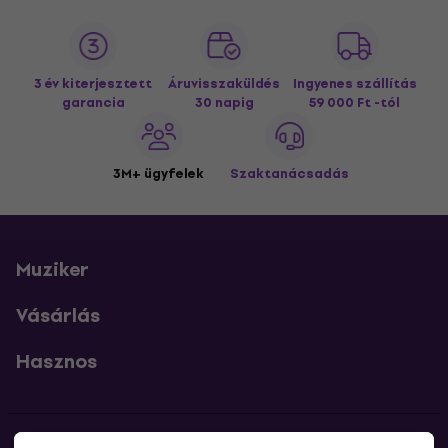
3 év kiterjesztett
Áruvisszaküldés
Ingyenes szállítás
garancia
30 napig
59 000 Ft -tól
3M+ ügyfelek
Szaktanácsadás
Muziker
Vásárlás
Hasznos