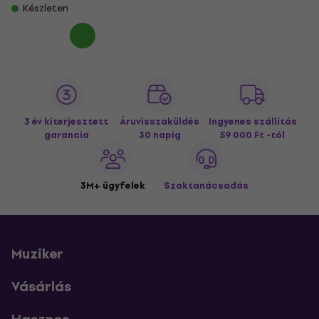
Készleten
3 év kiterjesztett
Áruvisszaküldés
Ingyenes szállítás
garancia
30 napig
59 000 Ft -tól
3M+ ügyfelek
Szaktanácsadás
Muziker
Vásárlás