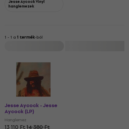
Jesse Aycock Vinyl
hanglemezek
1 - 1 a
1 termék
-ból
Szűrő
Jesse Aycock - Jesse
Aycock (LP)
Hanglemez
13 110 Ft
14 380 Ft