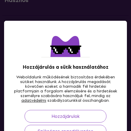
Hasznos
Kapcsolatok
Lépj kapcsolatba velünk
Hozzájárulás a sütik használatához
Weboldalunk működésének biztosítása érdekében
sütiket használunk. A hozzájárulás megadását
követően ezeket a harmadik fél hirdetési
platformjain a forgalom elemzésére és a hirdetések
személyre szabására használjuk fel, mindig az
HU
adatvédelmi
szabályzatunkkal összhangban.
Hozzájárulok