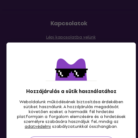
Kapcsolatok
Lépj kapcsolatba velünk
Hozzájárulás a sütik használatához
HU
Weboldalunk működésének biztosítása érdekében
sütiket használunk. A hozzájárulás megadását
követően ezeket a harmadik fél hirdetési
platformjain a forgalom elemzésére és a hirdetések
személyre szabására használjuk fel, mindig az
adatvédelmi
szabályzatunkkal összhangban.