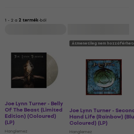
1 - 2 a
2 termék
-ból
Szűrő
Átmenetileg nem hozzáférhet
Joe Lynn Turner - Belly
Of The Beast (Limited
Joe Lynn Turner - Secon
Edition) (Coloured)
Hand Life (Rainbow) (Bl
(LP)
Coloured) (LP)
Hanglemez
Hanglemez