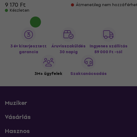
9 170 Ft
Átmenetileg nem hozzáférhe
Készleten
3 év kiterjesztett
Áruvisszaküldés
Ingyenes szállítás
garancia
30 napig
59 000 Ft -tól
3M+ ügyfelek
Szaktanácsadás
Muziker
Vásárlás
Hasznos