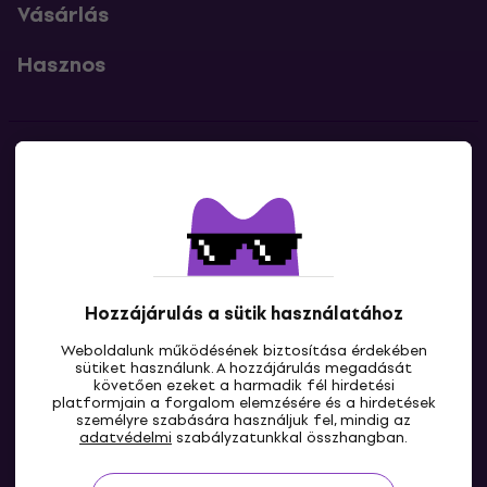
Vásárlás
Hasznos
Kapcsolatok
Lépj kapcsolatba velünk
Hozzájárulás a sütik használatához
Weboldalunk működésének biztosítása érdekében
sütiket használunk. A hozzájárulás megadását
követően ezeket a harmadik fél hirdetési
platformjain a forgalom elemzésére és a hirdetések
személyre szabására használjuk fel, mindig az
HU
adatvédelmi
szabályzatunkkal összhangban.