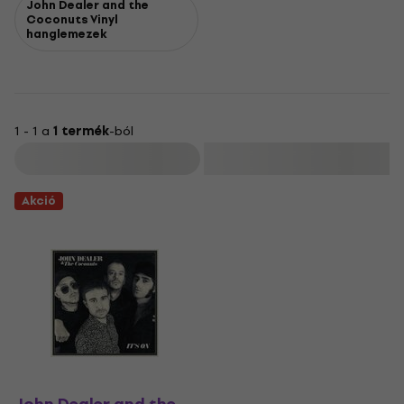
John Dealer and the
Coconuts Vinyl
hanglemezek
1 - 1 a
1 termék
-ból
Szűrő
Akció