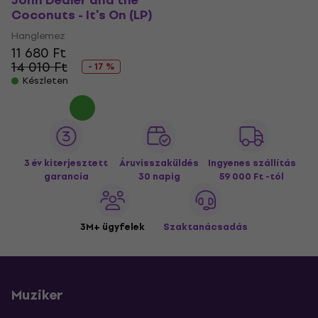
John Dealer and the
Coconuts - It's On (LP)
Hanglemez
11 680 Ft
14 010 Ft
- 17 %
Készleten
3 év kiterjesztett
Áruvisszaküldés
Ingyenes szállítás
garancia
30 napig
59 000 Ft -tól
3M+ ügyfelek
Szaktanácsadás
Muziker