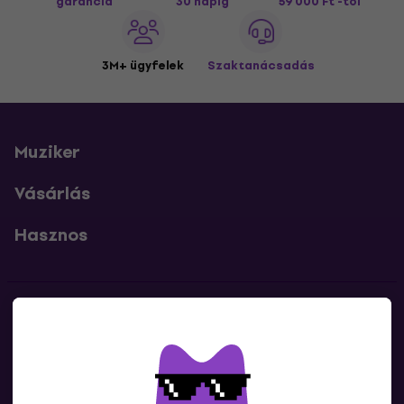
garancia
30 napig
59 000 Ft -tól
3M+ ügyfelek
Szaktanácsadás
Muziker
Vásárlás
Hasznos
Kapcsolatok
Lépj kapcsolatba velünk