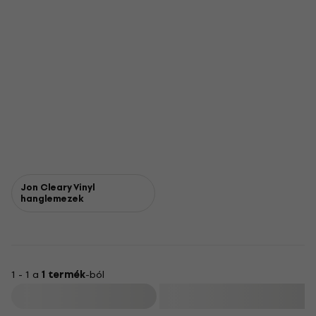
Jon Cleary Vinyl
hanglemezek
1 - 1 a
1 termék
-ból
Szűrő