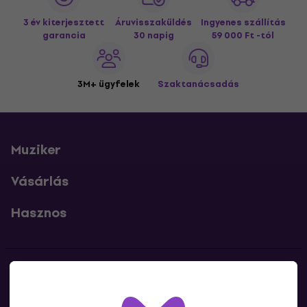
3 év kiterjesztett
Áruvisszaküldés
Ingyenes szállítás
garancia
30 napig
59 000 Ft -tól
3M+ ügyfelek
Szaktanácsadás
Muziker
Vásárlás
Hasznos
Kapcsolatok