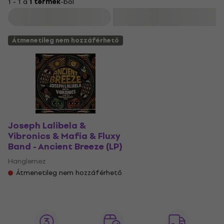
1 - 1 a
1 termék
-ból
Szűrő
Átmenetileg nem hozzáférhető
Joseph Lalibela &
Vibronics & Mafia & Fluxy
Band - Ancient Breeze (LP)
Hanglemez
Átmenetileg nem hozzáférhető