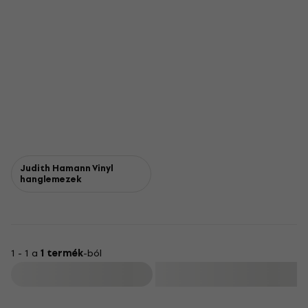
Judith Hamann Vinyl
hanglemezek
1 - 1 a
1 termék
-ból
Szűrő