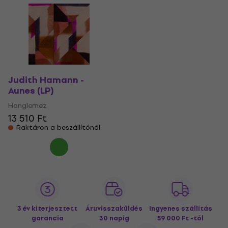
Judith Hamann -
Aunes (LP)
Hanglemez
13 510 Ft
Raktáron a beszállítónál
3 év kiterjesztett
Áruvisszaküldés
Ingyenes szállítás
garancia
30 napig
59 000 Ft -tól