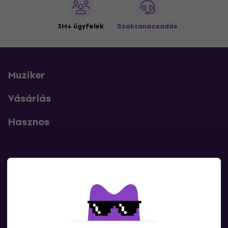
3M+ ügyfelek
Szaktanácsadás
Muziker
Vásárlás
Hasznos
Kapcsolatok
Lépj kapcsolatba velünk