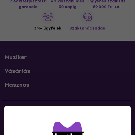
3 év kiterjesztett
Áruvisszaküldés
Ingyenes szállítás
garancia
30 napig
59 000 Ft -tól
3M+ ügyfelek
Szaktanácsadás
Muziker
Vásárlás
Hasznos
Kapcsolatok
Lépj kapcsolatba velünk