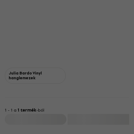
Julia Bardo Vinyl
hanglemezek
1 - 1 a
1 termék
-ból
Szűrő