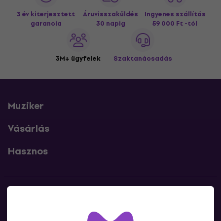
3 év kiterjesztett
Áruvisszaküldés
Ingyenes szállítás
garancia
30 napig
59 000 Ft -tól
3M+ ügyfelek
Szaktanácsadás
Muziker
Vásárlás
Hasznos
Kapcsolatok
Lépj kapcsolatba velünk