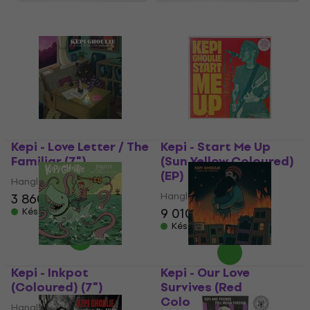
Kepi - Love Letter / The
Kepi - Start Me Up
Familiar (7")
(Sun Yellow Coloured)
(EP)
Hanglemez
Hanglemez
3 860 Ft
4 520 Ft
9 010 Ft
Készleten
Készleten
Kepi - Inkpot
Kepi - Our Love
(Coloured) (7")
Survives (Red
Coloured) (7")
Hanglemez