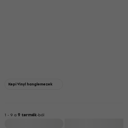
Kepi Vinyl hanglemezek
1 - 9 a
9 termék
-ból
Szűrő