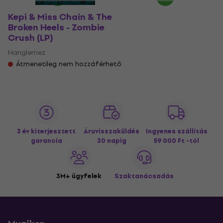
Kepi & Miss Chain & The
Broken Heels - Zombie
Crush (LP)
Hanglemez
Átmenetileg nem hozzáférhető
3 év kiterjesztett
Áruvisszaküldés
Ingyenes szállítás
garancia
30 napig
59 000 Ft -tól
3M+ ügyfelek
Szaktanácsadás