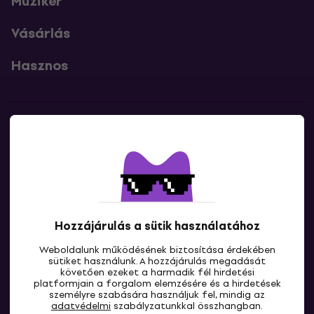
Muziker
Vásárlás
Hasznos
Kapcsolatok
Lépj kapcsolatba velünk
Hozzájárulás a sütik használatához
Weboldalunk működésének biztosítása érdekében
sütiket használunk. A hozzájárulás megadását
követően ezeket a harmadik fél hirdetési
platformjain a forgalom elemzésére és a hirdetések
személyre szabására használjuk fel, mindig az
HU
adatvédelmi
szabályzatunkkal összhangban.