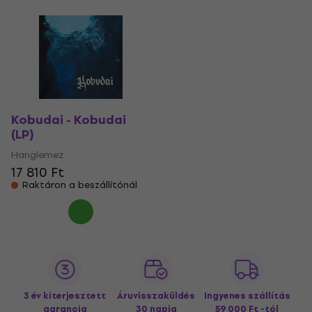
Kobudai - Kobudai
(LP)
Hanglemez
17 810 Ft
Raktáron a beszállítónál
3 év kiterjesztett
Áruvisszaküldés
Ingyenes szállítás
garancia
30 napig
59 000 Ft -tól