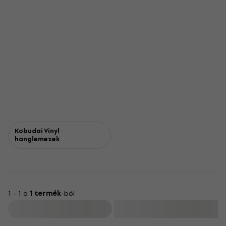
Kobudai Vinyl
hanglemezek
1 - 1 a
1 termék
-ból
Szűrő