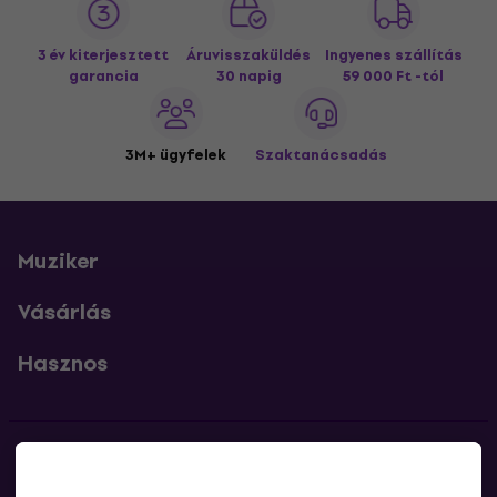
3 év kiterjesztett
Áruvisszaküldés
Ingyenes szállítás
garancia
30 napig
59 000 Ft -tól
3M+ ügyfelek
Szaktanácsadás
Muziker
Vásárlás
Hasznos
Kapcsolatok