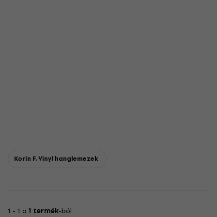
Korin F. Vinyl hanglemezek
1 - 1 a
1 termék
-ból