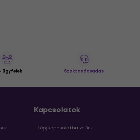
 ügyfelek
Szaktanácsadás
Kapcsolatok
sek
Lépj kapcsolatba velünk