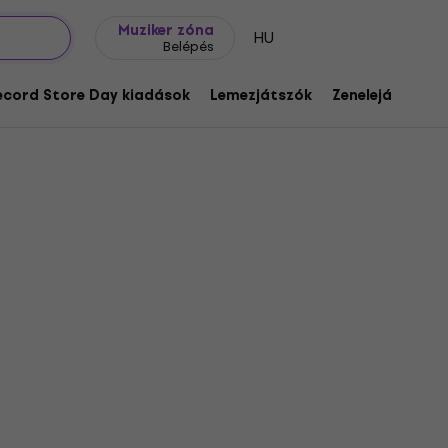
Ajándék ötletek
FAQ
Muziker Blog
Muziker zóna
HU
Belépés
ecord Store Day kiadások
Lemezjátszók
Zenelejátszók