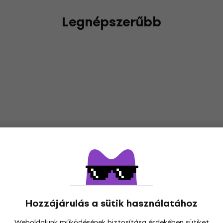
Legnépszerűbb
Hozzájárulás a sütik használatához
Weboldalunk működésének biztosítása érdekében sütiket