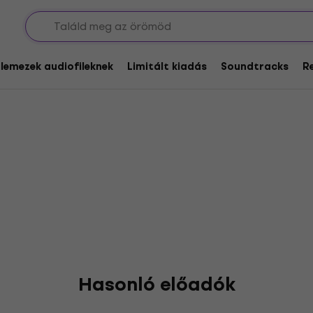
glemezek audiofileknek
Limitált kiadás
Soundtracks
R
Hasonló előadók