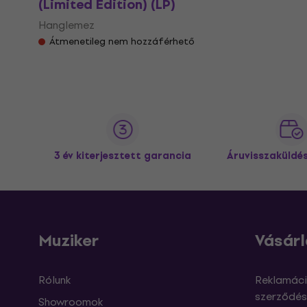
(Limited Edition) (LP)
Hanglemez
Átmenetileg nem hozzáférhető
3 év kiterjesztett garancia
Áruvisszaküldé
Muziker
Vásárl
Rólunk
Reklamáci
szerződés
Showroomok