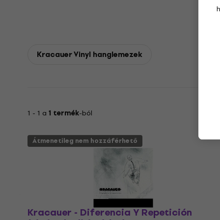
Kracauer Vinyl hanglemezek
1 - 1 a
1 termék
-ból
Átmenetileg nem hozzáférhető
Kracauer - Diferencia Y Repetición