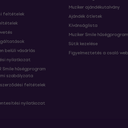
Muziker ajándékutalvány
si feltételek
Ajándék ötletek
eltételek
Kívánságlista
vetés
Muziker Smile hűségprogra
lgáltatások
Sütik kezelése
n belüli vásárlás
Figyelmeztetés a csaló web
ési nyilatkozat
 Smile hűségprogram
mi szabályzata
szerződési feltételek
ntesítési nyilatkozat