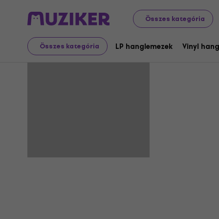
Összes kategória
Kracauer
LP hanglemezek
Vinyl han
Összes kategória