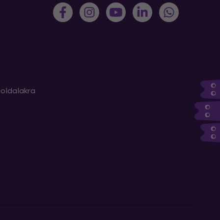
m
oldalakra