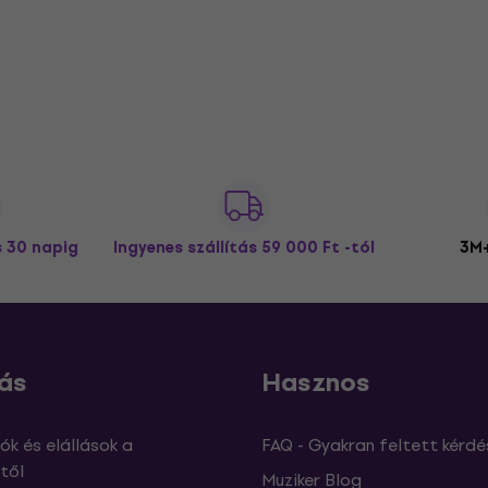
s 30 napig
Ingyenes szállítás
59 000 Ft -tól
3M+
ás
Hasznos
ók és elállások a
FAQ - Gyakran feltett kérdé
től
Muziker Blog