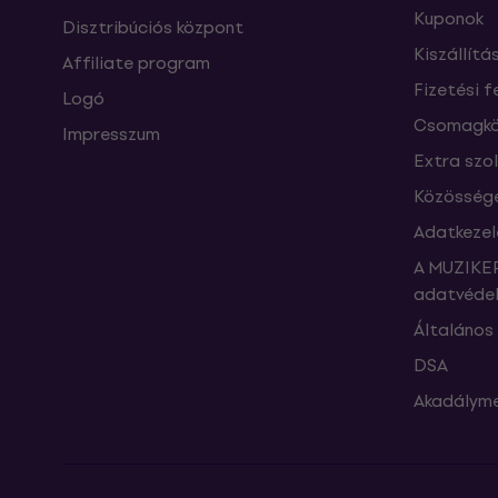
Kuponok
Disztribúciós központ
Kiszállítá
Affiliate program
Fizetési f
Logó
Csomagkö
Impresszum
Extra szo
Közössége
Adatkezel
A MUZIKER
adatvédel
Általános 
DSA
Akadályme