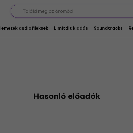
glemezek audiofileknek
Limitált kiadás
Soundtracks
R
Hasonló előadók