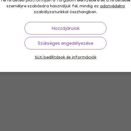
fél hirdetési platformjain a forgalom elemzésére és a hirdetések
személyre szabására használjuk fel, mindig az
adatvédelmi
szabályzatunkkal összhangban.
Hozzájárulok
Szükséges engedélyezése
Süti beállítások és információk