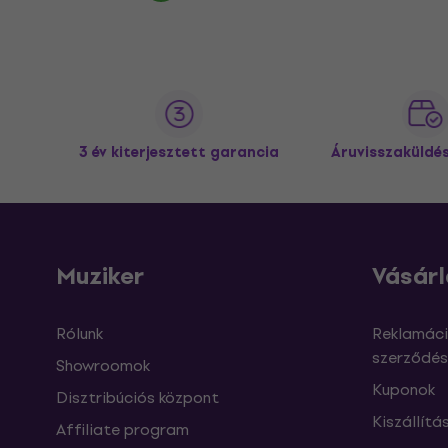
3 év kiterjesztett garancia
Áruvisszaküldé
Muziker
Vásárl
Rólunk
Reklamáci
szerződés
Showroomok
Kuponok
Disztribúciós központ
Kiszállítá
Affiliate program