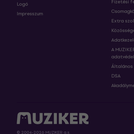
Fizetési f
Logó
Csomagkö
Impresszum
Extra szo
Közössége
Adatkezel
A MUZIKER
adatvédel
Általános 
DSA
Akadályme
© 2004-2026 MUZIKER a.s.