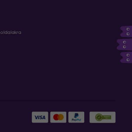
m
oldalakra