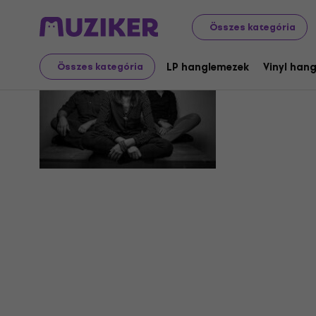
Összes kategória
Les Lekin
LP hanglemezek
Vinyl han
Összes kategória