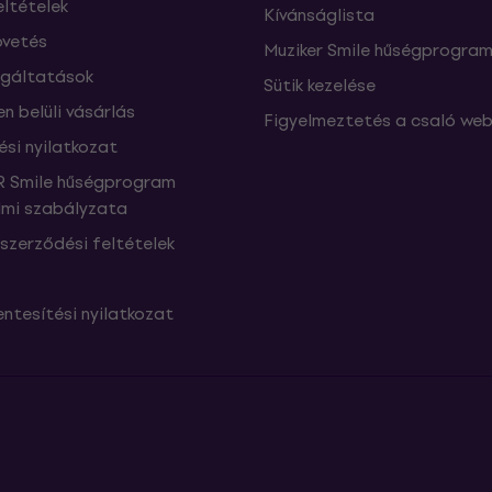
eltételek
Kívánságlista
vetés
Muziker Smile hűségprogra
lgáltatások
Sütik kezelése
n belüli vásárlás
Figyelmeztetés a csaló web
ési nyilatkozat
 Smile hűségprogram
mi szabályzata
szerződési feltételek
ntesítési nyilatkozat