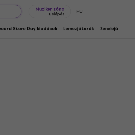
Ajándék ötletek
FAQ
Muziker Blog
Muziker zóna
HU
Belépés
ecord Store Day kiadások
Lemezjátszók
Zenelejátszók