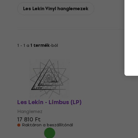
Les Lekin Vinyl hanglemezek
1 - 1 a
1 termék
-ból
Les Lekin - Limbus (LP)
Hanglemez
17 810 Ft
Raktáron a beszállítónál