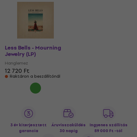
Less Bells - Mourning
Jewelry (LP)
Hanglemez
12 720 Ft
Raktáron a beszállítónál
3 év kiterjesztett
Áruvisszaküldés
Ingyenes szállítás
garancia
30 napig
59 000 Ft -tól