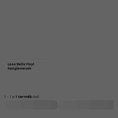
Less Bells Vinyl
hanglemezek
1 - 1 a
1 termék
-ból
Szűrő