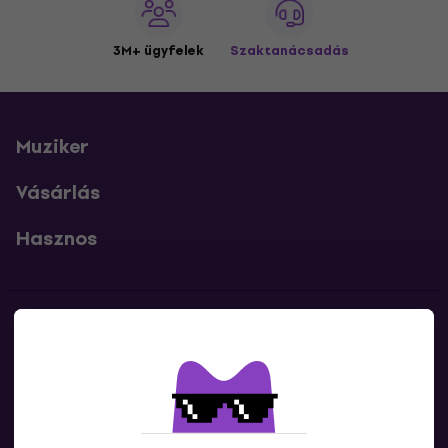
3M+ ügyfelek
Szaktanácsadás
Muziker
Vásárlás
Hasznos
Kapcsolatok
Lépj kapcsolatba velünk