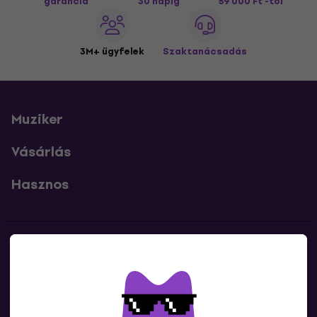
garancia
30 napig
59 000 Ft -tól
3M+ ügyfelek
Szaktanácsadás
Muziker
Vásárlás
Hasznos
Kapcsolatok
Lépj kapcsolatba velünk