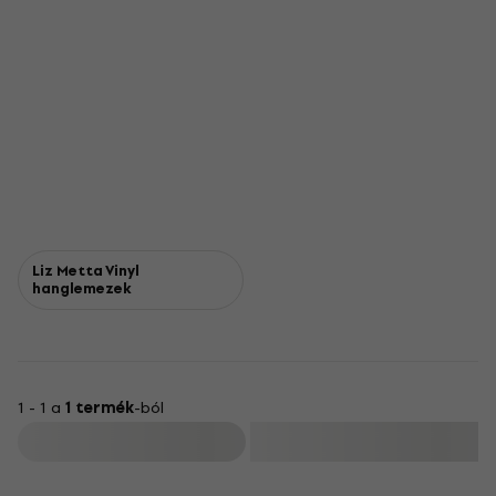
Liz Metta Vinyl
hanglemezek
1 - 1 a
1 termék
-ból
Szűrő